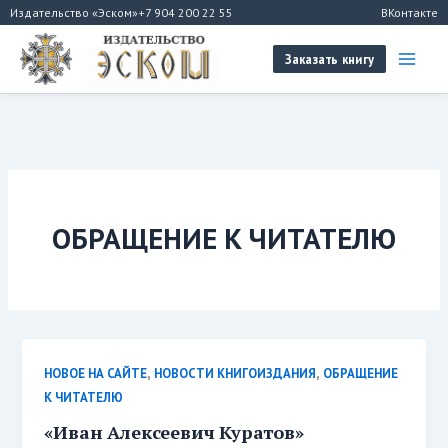
Перейти
Издательство «Эском»
+7 904 200 22 55
ВКонтакте
к
содержимому
Заказать книгу
ОБРАЩЕНИЕ К ЧИТАТЕЛЮ
,
,
НОВОЕ НА САЙТЕ
НОВОСТИ КНИГОИЗДАНИЯ
ОБРАЩЕНИЕ
К ЧИТАТЕЛЮ
«Иван Алексеевич Куратов»