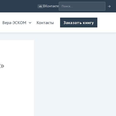
ВКонтакте
→
vk
Вера-ЭСКОМ
Контакты
Заказать книгу
»