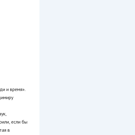
и и время».
димиру
ук,
оили, если бы
тая в