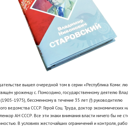
ательстве вышел очередной том в серии «Республика Коми: люд
свящён уроженцу с. Помоздино, государственному деятелю Вла
(1905-1975), бессменному в течение 35 лет (!) руководителю
ого ведомства СССР. Герой Соц. Труда, доктор экономических на
ленкор АН СССР. Все эти знаки внимания власти ничего бы не ст
чностью. В условиях жесточайших ограничений и контроля, рабо