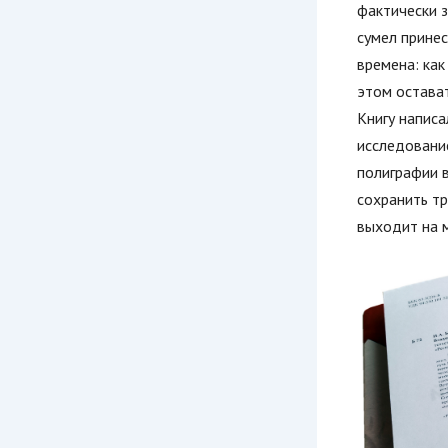
фактически 
сумел принес
времена: как
этом остават
Книгу напис
исследовани
полиграфии в
сохранить т
выходит на м