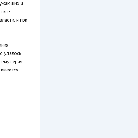
ружающих и
а все
ласти, и при
ания
то удалось
нему серия
 имеется.