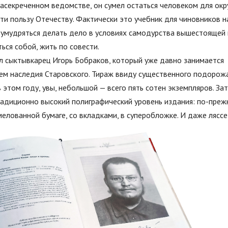
засекреченном ведомстве, он сумел остаться человеком для ок
ти пользу Отечеству. Фактически это учебник для чиновников н
 умудряться делать дело в условиях самодурства вышестоящей в
ься собой, жить по совести.
ал сыктывкарец Игорь Бобраков, который уже давно занимается
ем наследия Старовского. Тираж ввиду существенного подорож
 этом году, увы, небольшой — всего пять сотен экземпляров. За
радиционно высокий полиграфический уровень издания: по-преж
елованной бумаге, со вкладками, в суперобложке. И даже ляссе