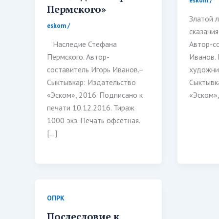
eskom
/
Пермского»
Златой л
eskom
/
сказания
Наследие Стефана
Автор-с
Пермского. Автор-
Иванов.
составитель Игорь Иванов.–
художник
Сыктывкар: Издательство
Сыктывк
«Эском», 2016. Подписано к
«Эском»,
печати 10.12.2016. Тираж
1000 экз. Печать офсетная.
[…]
ОПРК
Послесловие к