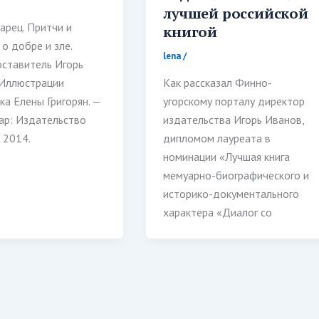
лучшей российской
арец. Притчи и
книгой
 о добре и зле.
lena
/
оставитель Игорь
 Иллюстрации
Как рассказал Финно-
а Елены Григорян. —
угорскому порталу директор
ар: Издательство
издательства Игорь Иванов,
 2014.
дипломом лауреата в
номинации «Лучшая книга
мемуарно-биографического и
историко-документального
характера «Диалог со