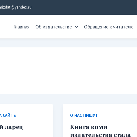
mizdat@yandex.ru
Главная
Об издательстве
Обращение к читателю
А САЙТЕ
О НАС ПИШУТ
й ларец
Книга коми
издательства стала