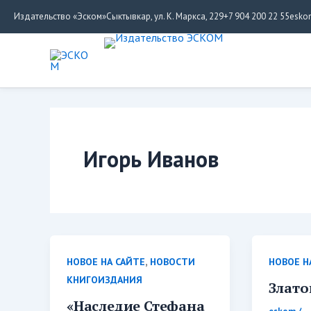
Перейти
Издательство «Эском»
Сыктывкар, ул. К. Маркса, 229
+7 904 200 22 55
esko
к
содержимому
Игорь Иванов
,
НОВОЕ НА САЙТЕ
НОВОСТИ
НОВОЕ Н
КНИГОИЗДАНИЯ
Злато
«Наследие Стефана