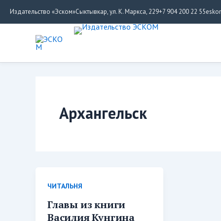
Перейти
Издательство «Эском»
Сыктывкар, ул. К. Маркса, 229
+7 904 200 22 55
esko
к
содержимому
Архангельск
ЧИТАЛЬНЯ
Главы из книги
Василия Кунгина