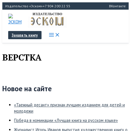
Перейти
Издательство «Эском»
+7 904 200 22 55
ВКонтакте
к
содержимому
Заказать книгу
ВЕРСТКА
Новое на сайте
«Таежный десант» признан лучшим изданием для детей и
молодежи
Победа в номинации «Лучшая книга на русском языке»
Журналист Игорь Иванов выпустил художественную книгу о