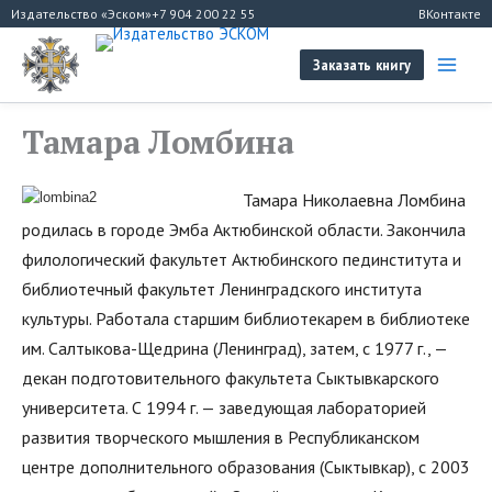
Перейти
Издательство «Эском»
+7 904 200 22 55
ВКонтакте
к
содержимому
Заказать книгу
Тамара Ломбина
Тамара Николаевна Ломбина
родилась в городе Эмба Актюбинской области. Закончила
филологический факультет Актюбинского пединститута и
библиотечный факультет Ленинградского института
культуры. Работала старшим библиотекарем в библиотеке
им. Салтыкова-Щедрина (Ленинград), затем, с 1977 г., —
декан подготовительного факультета Сыктывкарского
университета. С 1994 г. — заведующая лабораторией
развития творческого мышления в Республиканском
центре дополнительного образования (Сыктывкар), с 2003