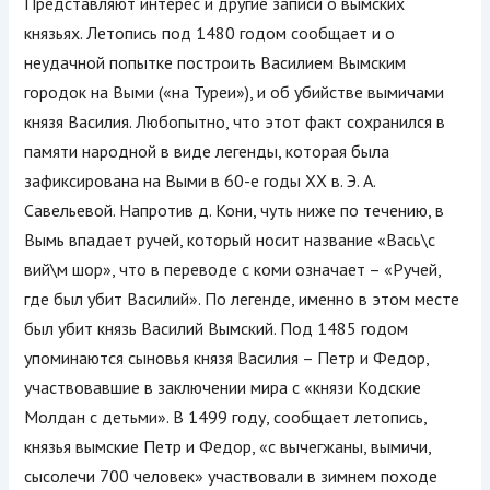
Представляют интерес и другие записи о вымских
князьях. Летопись под 1480 годом сообщает и о
неудачной попытке построить Василием Вымским
городок на Выми («на Туреи»), и об убийстве вымичами
князя Василия. Любопытно, что этот факт сохранился в
памяти народной в виде легенды, которая была
зафиксирована на Выми в 60-е годы ХХ в. Э. А.
Савельевой. Напротив д. Кони, чуть ниже по течению, в
Вымь впадает ручей, который носит название «Вась\с
вий\м шор», что в переводе с коми означает – «Ручей,
где был убит Василий». По легенде, именно в этом месте
был убит князь Василий Вымский. Под 1485 годом
упоминаются сыновья князя Василия – Петр и Федор,
участвовавшие в заключении мира с «князи Кодские
Молдан с детьми». В 1499 году, сообщает летопись,
князья вымские Петр и Федор, «с вычегжаны, вымичи,
сысолечи 700 человек» участвовали в зимнем походе