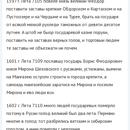
1597 г. Лета 7105 повеле князь великий Феодор
поставити заставы крепкие Обдорском и Киртаском и на
Пустоозере и на Чердыне и на Турее, брать на государя
от всякой мяхкой рухледи таможных от девяти десятое
лутчее. А штоб не быор государевой казне порухи,
поставить на заставах верных голов, и торговыи людем
те заставы не объезжати ни почем.
1601 г. Лета 7109 пославшу государь Борис Феодорович
князя Мирона Шеховского с русаками, устюжаны, вымичи
на Мангазею остроги строити и города крепити, а
самоядь мангазейская заратися на Мирона и посекли
Мирона и ево люди вси.
1602 г. Лета 7110 много людей государевых померло
потому в Русии голод великий был два лета. Пермяки
многие в голод тот разбрелись вятским и сибирским
городом, а инии померли с неядения.