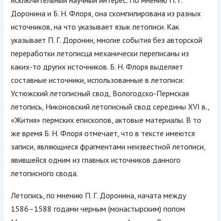
исключительный научный интерес. По мнению П. Г.
Доронина и Б. Н. Флоря, она скомпилирована из разных
источников, на что указывает язык летописи. Как
указывает П. Г. Доронин, многие события без авторской
переработки летописца механически переписаны из
каких-то других источников. Б. Н. Флоря выделяет
составные источники, использованные в летописи:
Устюжский летописный свод, Вологодско-Пермс
кая
летопись, Никоновский летописный свод середины XVI в.,
«Жития» пермских епископов, актовые материалы. В то
же время Б. Н. Флоря отмечает, что в тексте имеются
записи, являющиеся фрагментами неизвестной летописи,
явившейся одним из главных источников данного
летописного свода.
Летопись, по мнению П. Г. Доронина, начата между
1586–1588 годами черным (монастырским) попом