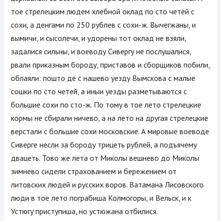
тое стрелецким людем хлебной оклад по сто четей с
сохи, а денгами по 250 рублев с сохи-ж. Вычегжаны, и
вымичи, и сысолечи, и удорены тот оклад не взяли,
задалися сильны, и воеводу Сивергу не послушалися,
рвали приказным бороду, приставов и сборщиков побили,
облаяли: пошто де с нашево уезду Вымскова с малые
сошки по сто четей, а иныи уезды разметываются с
большие сохи по сто-ж. По тому в тое лето стрелецкие
кормы не сбирали ничево, а на лето на другая стрелецкие
верстали с большие сохи московские. А мировые воеводе
Сиверге несли за бороду трицеть рублей, а подъячему
двацеть. Тово же лета от Миколы вешнево до Миколы
зимнево сидели страхованием и бережением от
литовских людей и русских воров. Ватамана Лисовского
люди в тое лето пограбиша Колмогоры, и Вельск, и к
Устюгу приступиша, но устюжана отбилися.