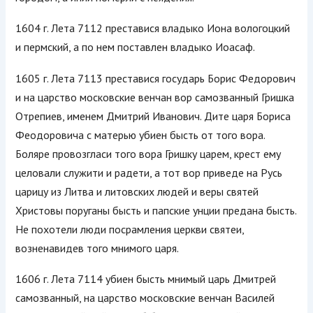
1604 г. Лета 7112 преставися владыко Иона вологоцкий
и пермский, а по нем поставлен владыко Иоасаф.
1605 г. Лета 7113 преставися государь Борис Федорович
и на царство московские венчан вор самозванный Гришка
Отрепиев, именем Дмитрий Иванович. Дите царя Бориса
Феодоровича с матерью убиен бысть от того вора.
Боляре провозгласи того вора Гришку царем, крест ему
целовали служити и радети, а тот вор приведе на Русь
царицу из Литва и литовских людей и веры святей
Христовы поруганы бысть и папские унции предана бысть.
Не похотели люди посрамления церкви святеи,
возненавидев того мнимого царя.
1606 г. Лета 7114 убиен бысть мнимый царь Дмитрей
самозванный, на царство московские венчан Василей