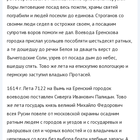
Воры литовецкие посад весь пожгли, храмы святей
пограбили и людей посекли до единова. Строганов со
своими люди седел в острожке своем, а посацким
супротив воров помоги не дал. Воевода Еренскова
городка прислал усольцев пособляти шестьдесят ратных,
а те дошедшу до речки Белоя за двацеть верст до
Вычегодские Соли, узрев от посада дым до небес,
вшедшу спять. Тово же лета на епискупию вологоцкую и
пермскую заступил владыко Протасей.
1614 г. Лета 7122 на Вымь на Еренский городок
воеводою поставлен Сиверга Иванович Палицын. Тово
же лета государь князь великий Михайло Федорович
всея Русии повеле от московской окраины осадним
ратным людем с городов и уездов и с государевых и
дворцовых сел и чорных волостей и со владычных и
церковных со всех без выбора брати хлебные запасы. А