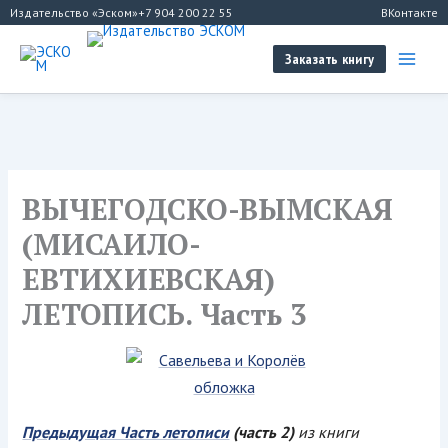
Перейти
Издательство «Эском»
+7 904 200 22 55
ВКонтакте
к
содержимому
Заказать книгу
ВЫЧЕГОДСКО-ВЫМСКАЯ
(МИСАИЛО-
ЕВТИХИЕВСКАЯ)
ЛЕТОПИСЬ. Часть 3
Предыдущая Часть летописи
(часть 2)
из книги