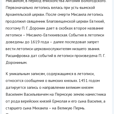
Мисаилом, в период епископства Антония Вологодского.
Первоначально летопись велась при усть-вымской
Архангельской церкви. После смерти Мисаила летопись
продолжил священник Благовещенской церкви Евтихий,
поэтому П. Г. Доронин дает в скобках второе название
летописи – Мисаило-Евтихиев
ская. События в летописи
доведены до 1619 года – далее последовал запрет
вести летописи церковнослужител
ям низшего звания.
Расшифровка дат событий в летописи произведена П. Г.
Дорониным.
К уникальным записям, содержащимся в летописи,
относятся сообщения о вымских князьях. 1451 годом
датируется запись о направлении великим князем
Василием Васильевичем на Пермскую землю наместника
от рода верейских князей Ермолая и его сына Василия, а
старшего сына Михаила – на Великую Пермь.