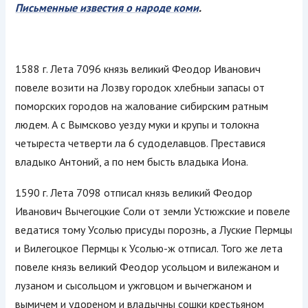
Письменные известия о народе коми
.
1588 г. Лета 7096 князь великий Феодор Иванович
повеле возити на Лозву городок хлебныи запасы от
поморских городов на жалование сибирским ратным
людем. А с Вымсково уезду муки и крупы и толокна
четыреста четверти ла 6 судоделавцов. Преставися
владыко Антоний, а по нем бысть владыка Иона.
1590 г. Лета 7098 отписал князь великий Феодор
Иванович Вычегоцкие Соли от земли Устюжские и повеле
ведатися тому Усолью присуды порознь, а Луские Пермцы
и Вилегоцкое Пермцы к Усолью-ж отписал. Того же лета
повеле князь великий Феодор усольцом и вилежаном и
лузаном и сысольцом и ужговцом и вычегжаном и
вымичем и удореном и владычны сошки крестьяном