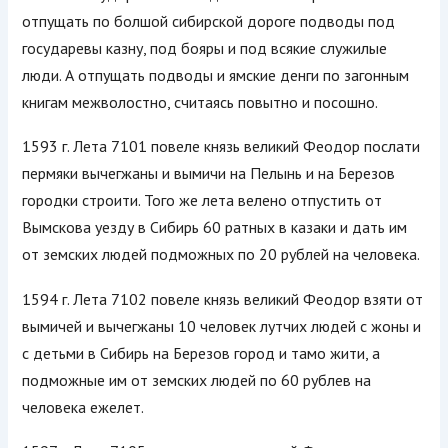
отпущать по болшой сибирской дороге подводы под
государевы казну, под бояры и под всякие служилые
люди. А отпущать подводы и ямские денги по загонным
книгам межволостно, считаясь повытно и посошно.
1593 г. Лета 7101 повеле князь великий Феодор послати
пермяки вычегжаны и вымичи на Пелынь и на Березов
городки строити. Того же лета велено отпустить от
Вымскова уезду в Сибирь 60 ратных в казаки и дать им
от земских людей подможных по 20 рублей на человека.
1594 г. Лета 7102 повеле князь великий Феодор взяти от
вымичей и вычегжаны 10 человек лутчих людей с жоны и
с детьми в Сибирь на Березов город и тамо жити, а
подможные им от земских людей по 60 рублев на
человека ежелет.