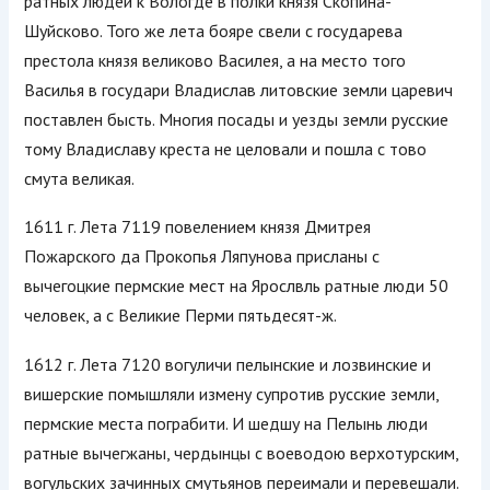
ратных людей к Вологде в полки князя Скопина-
Шуйсково
. Того же лета бояре свели с государева
престола князя великово Василея, а на место того
Василья в государи Владислав литовские земли царевич
поставлен бысть. Многия посады и уезды земли русские
тому Владиславу креста не целовали и пошла с тово
смута великая.
1611 г. Лета 7119 повелением князя Дмитрея
Пожарского да Прокопья Ляпунова присланы с
вычегоцкие пермские мест на Ярослвль ратные люди 50
человек, а с Великие Перми пятьдесят-ж.
1612 г. Лета 7120 вогуличи пелынские и лозвинские и
вишерские помышляли измену супротив русские земли,
пермские места пограбити. И шедшу на Пелынь люди
ратные вычегжаны, чердынцы с воеводою верхотурским,
вогульских зачинных смутьянов переимали и перевешали.