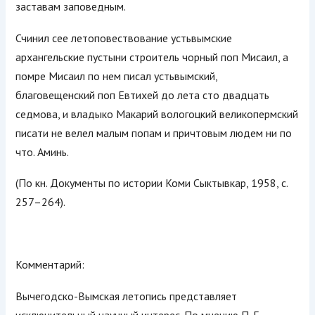
заставам заповедным.
Счинил сее летоповествовани
е устьвымские
архангельские пустыни строитель чорный поп Мисаил, а
помре Мисаил по нем писал устьвымский,
благовещенский поп Евтихей до лета сто двадцать
седмова, и владыко Макарий вологоцкий великопермский
писати не велел малым попам и причтовым людем ни по
что. Аминь.
(По кн. Документы по истории Коми Сыктывкар, 1958, с.
257–264).
Комментарий:
Вычегодско-Вымск
ая летопись представляет