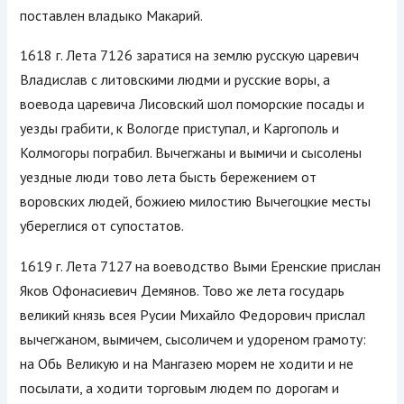
поставлен владыко Макарий.
1618 г. Лета 7126 заратися на землю русскую царевич
Владислав с литовскими людми и русские воры, а
воевода царевича Лисовский шол поморские посады и
уезды грабити, к Вологде приступал, и Каргополь и
Колмогоры пограбил. Вычегжаны и вымичи и сысолены
уездные люди тово лета бысть бережением от
воровских людей, божиею милостию Вычегоцкие месты
убереглися от супостатов.
1619 г. Лета 7127 на воеводство Выми Еренские прислан
Яков Офонасиевич Демянов. Тово же лета государь
великий князь всея Русии Михайло Федорович прислал
вычегжаном, вымичем, сысоличем и удореном грамоту:
на Обь Великую и на Мангазею морем не ходити и не
посылати, а ходити торговым людем по дорогам и