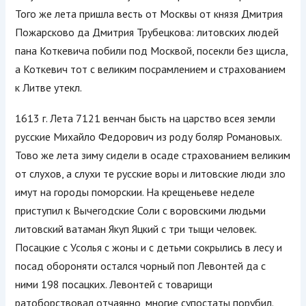
Того же лета пришла весть от Москвы от князя Дмитрия
Пожарсково да Дмитрия Трубецкова: литовских людей
пана Коткевича побили под Москвой, посекли без щисла,
а Коткевич тот с великим посрамлением и страхованием
к Литве утекл.
1613 г. Лета 7121 венчан бысть на царство всея земли
русские Михайло Федорович из роду боляр Романовых.
Тово же лета зиму сидели в осаде страхованием великим
от слухов, а слухи те русские воры и литовские люди зло
имут на городы поморскии. На крещеньеве неделе
приступил к Вычегодские Соли с воровскими людьми
литовский ватаман Якуп Яцкий с три тыщи человек.
Посацкие с Усолья с жоны и с детьми сокрылись в лесу и
посад обороняти остался чорный поп Левонтей да с
ними 198 посацких. Левонтей с товарищи
ратоборствовал отчаянно, многие супостаты порубил.