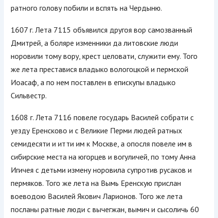
ратного голову побили и вспять на Чердыню.
1607 г. Лета 7115 объявился другоя вор самозванный
Дмитрей, а боляре изменники да литовские люди
норовили тому вору, крест целовати, служити ему. Того
же лета преставися владыко вологоцкой и пермской
Иоасаф, а по нем поставлен в епискупы владыко
Сильвестр.
1608 г. Лета 7116 повеле государь Василей собрати с
уезду Еренсково и с Великие Перми людей ратных
семидесяти и итти им к Москве, а опосля повеле им в
сибирские места на югорцев и вогуличей, по тому Анна
Игичея с детьми измену норовила супротив русаков и
пермяков. Того же лета на Вымь Еренскую прислан
воеводою Василей Якович Ларионов. Того же лета
посланы ратные люди с вычегжан, вымич и сысоличь 60