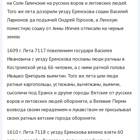
на Соли Галичские на русских воров и литовских людей.
Того же лета дозорили уезду Еренскова сошки Василей
Ларионов да подъячей Ондрей Горохов, а Ленскую
поместную сошку от Анны Игичея отписали на черные
земли.
1609 г. Лета 7117 повелением государя Василея
Ивановича с уезду Еренскова посланы люди ратныы в
Костромской уезд 66 человек, а с ними ратной голова
Ивашко Григорьев вымитин. Того же лета шли люди
ратные каргопольцы, устюжаны, вычегжаны, вымичи,
сысоличи под Еранск и другие городы Вятские от русских
воров и литовских людей обороняти, а Великие Перми
воевода своим нерадением и лукавством не присылывал
своих ратных вятские города обороняти.
1610 г. Лета 7118 с уезду Еренскова велено взяти 60