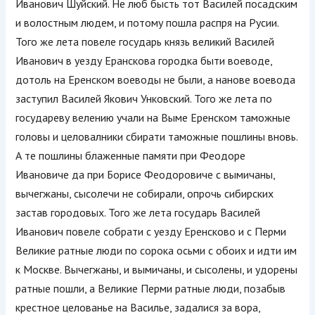
Иванович Шуйский. Не люб бысть тот Василей посадским
и волостным людем, и потому пошла распря на Русии.
Того же лета повеле государь князь великий Василей
Иванович в уезду Еранскова городка быти воеводе,
дотоль на Еренском воеводы не были, а нанове воевода
заступил Василей Якович Унковский. Того же лета по
государеву велению учали на Выме Еренском таможные
головы и целовалники сбирати таможные пошлины вновь.
А те пошлины блаженные памяти при Феодоре
Ивановиче да при Борисе Феодоровиче с вымичаны,
вычегжаны, сысолечи не собирали, опрочь сибирских
застав городовых. Того же лета государь Василей
Иванович повеле собрати с уезду Еренсково и с Перми
Великие ратные люди по сорока осьми с обоих и идти им
к Москве. Вычегжаны, и вымичаны, и сысолены, и удорены
ратные пошли, а Великие Перми ратные люди, позабыв
крестное целованье на Василье, задалися за вора,