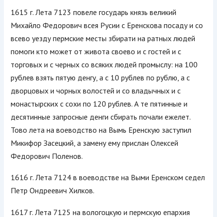
1615 г. Лета 7123 повеле государь князь великий
Михайло Федорович всея Русии с Еренскова посаду и со
всево уезду пермские месты збирати на ратных людей
помоги кто может от живота своево и с гостей и с
торговых и с черных со всяких людей промыслу: на 100
рублев взять пятую денгу, а с 10 рублев по рублю, а с
дворцовых и чорных волостей и со владычных и с
монастырских с сохи по 120 рублев. А те пятинные и
десятинные запросные денги сбирать почали ежелет.
Тово лета на воеводство на Вымь Еренскую заступил
Микифор Засецкий, а замену ему прислан Олексей
Федорович Поленов.
1616 г. Лета 7124 в воеводстве на Выми Еренском седел
Петр Ондреевич Хилков.
1617 г. Лета 7125 на вологоцкую и пермскую епархия