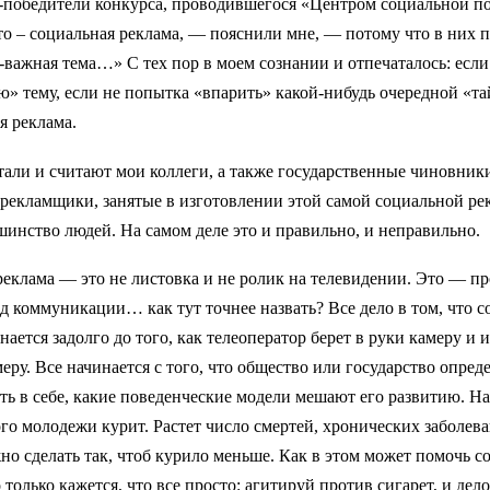
-победители конкурса, проводившегося «Центром социальной п
то – социальная реклама, — пояснили мне, — потому что в них 
важная тема…» С тех пор в моем сознании и отпечаталось: если
» тему, если не попытка «впарить» какой-нибудь очередной «та
я реклама.
тали и считают мои коллеги, а также государственные чиновник
рекламщики, занятые в изготовлении этой самой социальной ре
инство людей. На самом деле это и правильно, и неправильно.
еклама — это не листовка и не ролик на телевидении. Это — пр
д коммуникации… как тут точнее назвать? Все дело в том, что с
нается задолго до того, как телеоператор берет в руки камеру и 
меру. Все начинается с того, что общество или государство опреде
ть в себе, какие поведенческие модели мешают его развитию. Н
о молодежи курит. Растет число смертей, хронических заболева
но сделать так, чтоб курило меньше. Как в этом может помочь с
 только кажется, что все просто: агитируй против сигарет, и дело