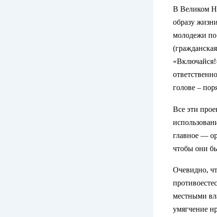
В Великом Н
образу жизн
молодежи по
(гражданская
«Включайся!»
ответственно
голове – пор
Все эти прое
использован
главное — ор
чтобы они б
Очевидно, чт
противоестес
местными вла
умягчение нр