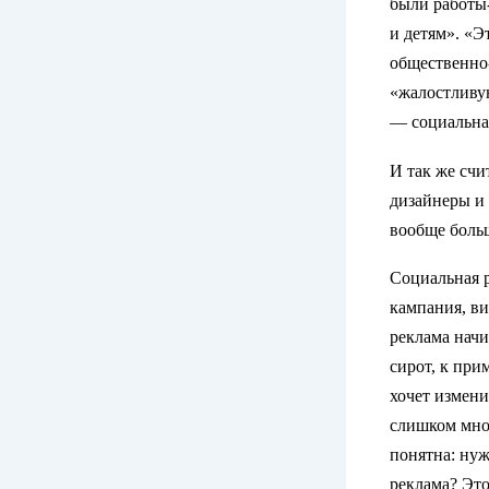
были работы
и детям». «Э
общественно-
«жалостливую
— социальна
И так же счи
дизайнеры и 
вообще больш
Социальная р
кампания, ви
реклама начи
сирот, к при
хочет измени
слишком мног
понятна: нуж
реклама? Это