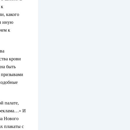
 к
и, какого
ли иную
чем к
тва
ства крови
жна быть
ь призывами
 подобные
й палате,
 реклама…» И
ча Нового
х плакаты с