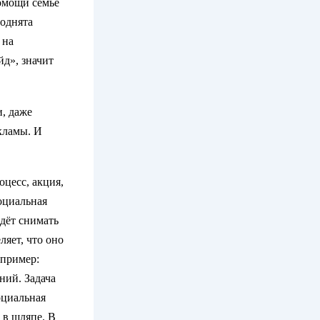
омощи семье
поднята
 на
йд», значит
и, даже
кламы. И
оцесс, акция,
оциальная
идёт снимать
ляет, что оно
апример:
ний. Задача
оциальная
 в шляпе. В