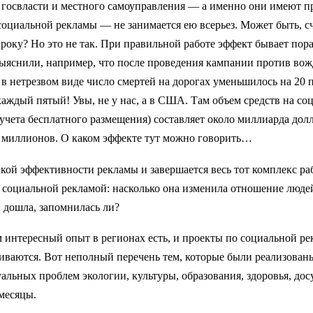
 госвласти и местного самоуправления — а именно они имеют п
оциальной рекламы — не занимается ею всерьез. Может быть, с
проку? Но это не так. При правильной работе эффект бывает пора
ыяснили, например, что после проведения кампании против во
в нетрезвом виде число смертей на дорогах уменьшилось на 20 
аждый пятый! Увы, не у нас, а в США. Там объем средств на с
 учета бесплатного размещения) составляет около миллиарда долл
 миллионов. О каком эффекте тут можно говорить…
ой эффективности рекламы и завершается весь тот комплекс ра
социальной рекламой: насколько она изменила отношение людей
 дошла, запомнилась ли?
 интересный опыт в регионах есть, и проекты по социальной ре
иваются. Вот неполный перечень тем, которые были реализован
альных проблем экологии, культуры, образования, здоровья, до
месяцы.