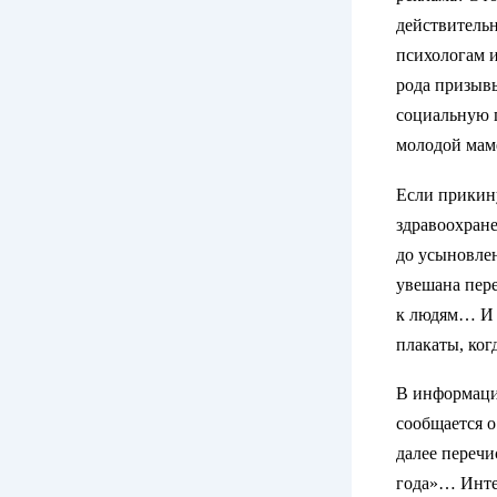
действительн
психологам и
рода призыв
социальную г
молодой мам
Если прикину
здравоохране
до усыновлен
увешана пере
к людям… И 
плакаты, ког
В информаци
сообщается о
далее перечи
года»… Интер