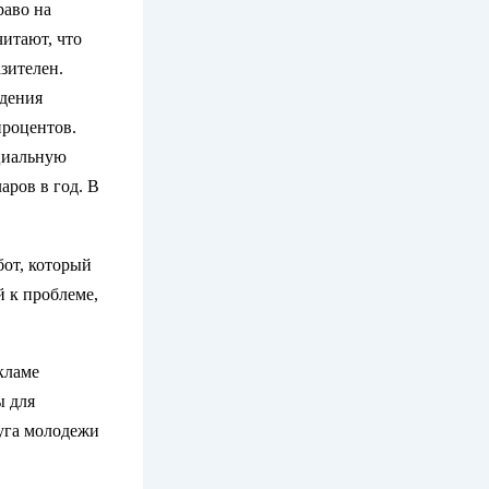
раво на
читают, что
зителен.
ждения
процентов.
оциальную
аров в год. В
бот, который
 к проблеме,
кламе
ы для
суга молодежи