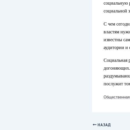
социальную р
социальной з
С чем сегодн
властям нуж
известны сам
аудитории и 
Социальная р
догоняющих. 
раздумывающ
послужит том
Общественная 
НАЗАД