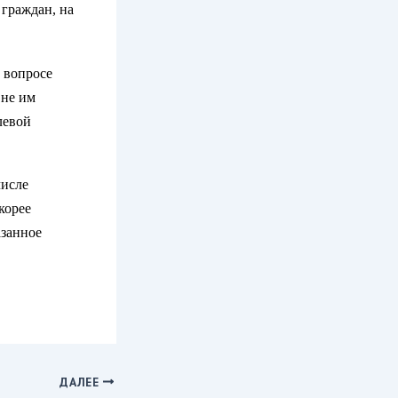
 граждан, на
 вопросе
 не им
левой
числе
корее
азанное
ДАЛЕЕ