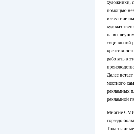
художники, с
помощью неза
известное им
художественн
на вышеупомя
социальной р
креативность
работать в э
производств
Далее встает
местного сам
рекламных п
рекламной п
Многие СМИ,
гораздо боль
Талантливые 