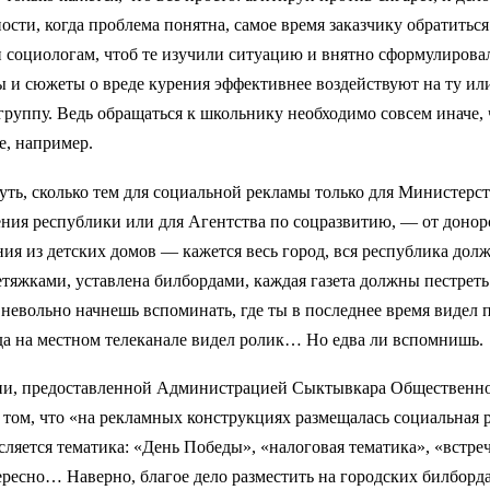
ости, когда проблема понятна, самое время заказчику обратиться
 социологам, чтоб те изучили ситуацию и внятно сформулировал
ы и сюжеты о вреде курения эффективнее воздействуют на ту и
руппу. Ведь обращаться к школьнику необходимо совсем иначе, 
е, например.
ть, сколько тем для социальной рекламы только для Министерс
ния республики или для Агентства по соцразвитию, — от донор
ия из детских домов — кажется весь город, вся республика дол
тяжками, уставлена билбордами, каждая газета должны пестрет
невольно начнешь вспоминать, где ты в последнее время видел
да на местном телеканале видел ролик… Но едва ли вспомнишь.
и, предоставленной Администрацией Сыктывкара Общественно
 том, что «на рекламных конструкциях размещалась социальная
сляется тематика: «День Победы», «налоговая тематика», «встре
есно… Наверно, благое дело разместить на городских билборда