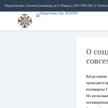
Перейти
Издательство «Эском»
Сыктывкар, ул. К. Маркса, 229
+7 904 200 22 55
esko
к
содержимому
О соц
совсе
Когда идешь 
проводятся я
посвящены Го
Но несколько
посвященные 