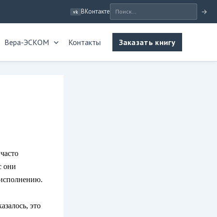
ВКонтакте
→
vk
Вера-ЭСКОМ
Контакты
Заказать книгу
–
 часто
с они
о исполнению.
азалось, это