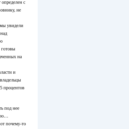
 определен с
овнику, не
о мы увидели
 над
ою
и готовы
раченных на
власти и
 владельцы
 5 процентов
ь под нее
кую…
вот почему-то