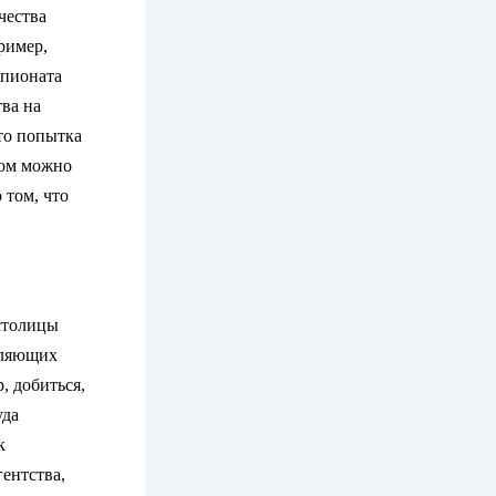
чества
ример,
мпионата
ва на
то попытка
лом можно
 том, что
 столицы
вляющих
, добиться,
уда
к
ентства,