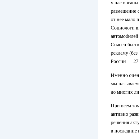
у нас органы
размещение с
от нее мало 
Социологи в
автомобилей 
Спасен был к
рекламу (без
России — 27
Именно оценк
мы называем 
до многих ли
При всем том
активно разв
решения акту
в последние 