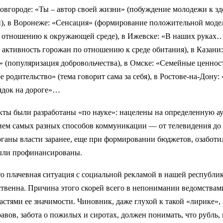
овгороде: «Ты – автор своей жизни» (побуждение молодежи к з
и), в Воронеже: «Сенсация» (формирование положительной моде
 отношению к окружающей среде), в Ижевске: «В наших руках
 активность горожан по отношению к среде обитания), в Казани:
 (популяризация добровольчества), в Омске: «Семейные ценнос
е родительство» (тема говорит сама за себя), в Ростове-на-Дону:
ядок на дороге»…
кты были разработаны «по науке»: нацелены на определенную а
ием самых разных способов коммуникации — от телевидения до 
ганы власти заранее, еще при формировании бюджетов, озаботи
ыли профинансированы.
о плачевная ситуация с социальной рекламой в нашей республи
твенна. Причина этого скорей всего в непонимании ведомствам
стями ее значимости. Чиновник, даже глухой к такой «лирике», 
авов, забота о пожилых и сиротах, должен понимать, что рубль