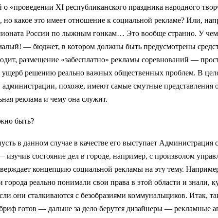
 о «проведении XI республиканского праздника народного твор
 но какое это имеет отношение к социальной рекламе? Или, нап
пионата России по лыжным гонкам… Это вообще странно. У че
малый! — бюджет, в котором должны быть предусмотрены средст
ходит, размещение «забесплатно» рекламы соревнований — прос
в ущерб решению реально важных общественных проблем. В це
 в администрации, похоже, имеют самые смутные представления о
ьная реклама и чему она служит.
лжно быть?
усть в данном случае в качестве его выступает Администрация
 изучив состояние дел в городе, например, с произволом упра
верждает концепцию социальной рекламы на эту тему. Например
 города реально понимали свои права в этой области и знали, к
если они сталкиваются с безобразиями коммунальщиков. Итак, та
риф готов — дальше за дело берутся дизайнеры — рекламные аг