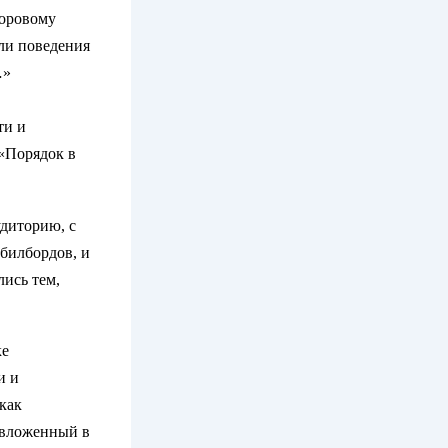
доровому
ли поведения
…»
ти и
 «Порядок в
удиторию, с
билбордов, и
лись тем,
ке
и и
как
, вложенный в