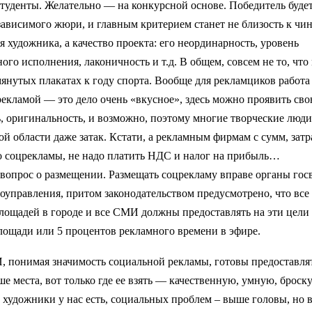
туденты. Желательно — на конкурсной основе. Победитель будет
висимого жюри, и главным критерием станет не близость к чин
я художника, а качество проекта: его неординарность, уровень
ого исполнения, лаконичность и т.д. В общем, совсем не то, чт
нутых плакатах к году спорта. Вообще для рекламциков работа
екламой — это дело очень «вкусное», здесь можно проявить св
, оригинальность, и возможно, поэтому многие творческие люд
той области даже затак. Кстати, а рекламным фирмам с сумм, зат
о соцрекламы, не надо платить НДС и налог на прибыль…
 вопрос о размещении. Размещать соцрекламу вправе органы гос
оуправления, притом законодательством предусмотрено, что все
лощадей в городе и все СМИ должны предоставлять на эти цели
лощади или 5 процентов рекламного времени в эфире.
 понимая значимость социальной рекламы, готовы предоставлят
ше места, вот только где ее взять — качественную, умную, брос
художники у нас есть, социальных проблем – выше головы, но 